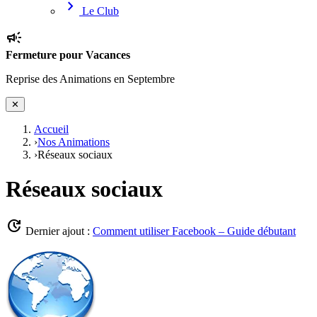
chevron_right
Le Club
campaign
Fermeture pour Vacances
Reprise des Animations en Septembre
✕
Accueil
›
Nos Animations
›
Réseaux sociaux
Réseaux sociaux
update
Dernier ajout :
Comment utiliser Facebook – Guide débutant