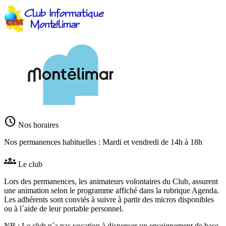
schedule
Nos horaires
Nos permanences habituelles : Mardi et vendredi de 14h à 18h
groups
Le club
Lors des permanences, les animateurs volontaires du Club, assurent
une animation selon le programme affiché dans la rubrique Agenda.
Les adhérents sont conviés à suivre à partir des micros disponibles
ou à l´aide de leur portable personnel.
NB : Le club n´a pas vocation à dispenser un enseignement de base.