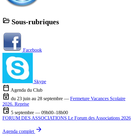
folder_open
Sous-rubriques
Facebook
Skype
calendar_today
Agenda du Club
event_busy
du 23 juin au 28 septembre —
Fermeture Vacances Scolaire
2026. Reprise
event
5 septembre — 09h00–18h00
FORUM DES ASSOCIATIONS Le Forum des Associations 2026
arrow_forward
Agenda complet