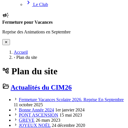
chevron_right
Le Club
campaign
Fermeture pour Vacances
Reprise des Animations en Septembre
✕
Accueil
›
Plan du site
Plan du site
account_tree
folder_open
Actualités du CIM26
chevron_right
Fermeture Vacances Scolaire 2026. Reprise En Septembre
11 octobre 2025
chevron_right
Bonne Année 2024
1er janvier 2024
chevron_right
PONT ASCENSION
15 mai 2023
chevron_right
GREVE
26 mars 2023
chevron_right
JOYEUX NOËL
24 décembre 2020