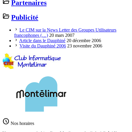
folder_open
Partenaires
folder_open
Publicité
chevron_right
Le CIM sur la News Letter des Groupes Utilisateurs
francophones (…)
20 mars 2007
chevron_right
Article dans le Dauphiné
20 décembre 2006
chevron_right
Visite du Dauphiné 2006
23 novembre 2006
schedule
Nos horaires