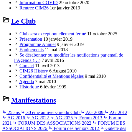
chevron_right
Information COVID
29 octobre 2020
chevron_right
Rentrée CIM26
1er janvier 2019
folder_open
Le Club
chevron_right
Club sera exceptionnellement fermé
11 octobre 2025
chevron_right
Présentation
10 janvier 2019
chevron_right
Programme Annuel
9 janvier 2019
chevron_right
Equipements
11 mai 2018
chevron_right
Se désabonner ou modifier les notifications par email de
l’Agenda (…)
7 avril 2016
chevron_right
Contact
11 avril 2013
chevron_right
CIM26 History
6 August 2010
chevron_right
Confidentialité et Mentions légales
9 mai 2010
chevron_right
Agenda
7 mai 2010
chevron_right
Historique
6 février 1999
folder_open
Manifestations
subdirectory_arrow_right
subdirectory_arrow_right
subdirectory_arrow_right
subdirectory_arrow_right
25 ans
30 ème anniversaire du Club
AG 2009
AG 2012
subdirectory_arrow_right
subdirectory_arrow_right
subdirectory_arrow_right
subdirectory_arrow_right
subdirectory_arrow_right
AG 2016
AG 2022
AG 2025
Forum 2013
Forum
subdirectory_arrow_right
subdirectory_arrow_right
2021
FORUM DES ASSOCIATIONS 2022
FORUM DES
subdirectory_arrow_right
subdirectory_arrow_right
ASSOCIATIONS 2026
Forum des Seniors 2012
Galette des