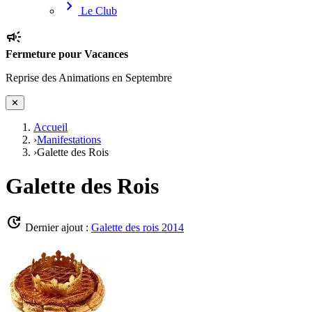
chevron_right
Le Club
campaign
Fermeture pour Vacances
Reprise des Animations en Septembre
✕
Accueil
›
Manifestations
›
Galette des Rois
Galette des Rois
update
Dernier ajout :
Galette des rois 2014