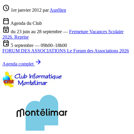
schedule
1er janvier 2012
par
Aurélien
calendar_today
Agenda du Club
event_busy
du 23 juin au 28 septembre —
Fermeture Vacances Scolaire
2026. Reprise
event
5 septembre — 09h00–18h00
FORUM DES ASSOCIATIONS Le Forum des Associations 2026
arrow_forward
Agenda complet