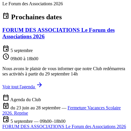
Le Forum des Associations 2026
event
Prochaines dates
FORUM DES ASSOCIATIONS Le Forum des
Associations 2026
event
5 septembre
schedule
09h00 à 18h00
Nous avons le plaisir de vous informer que notre Club redémarrera
ses activités à partir du 29 septembre 14h
arrow_forward
Voir tout l'agenda
calendar_today
Agenda du Club
event_busy
du 23 juin au 28 septembre —
Fermeture Vacances Scolaire
2026. Reprise
event
5 septembre — 09h00–18h00
FORUM DES ASSOCIATIONS Le Forum des Associations 2026