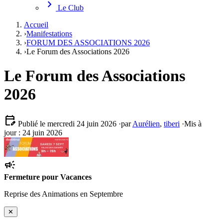
chevron_right
Le Club
Accueil
›
Manifestations
›
FORUM DES ASSOCIATIONS 2026
›
Le Forum des Associations 2026
Le Forum des Associations
2026
edit_calendar
Publié le mercredi 24 juin 2026
·
par
Aurélien
,
tiberi
·
Mis à
jour : 24 juin 2026
campaign
Fermeture pour Vacances
Reprise des Animations en Septembre
✕