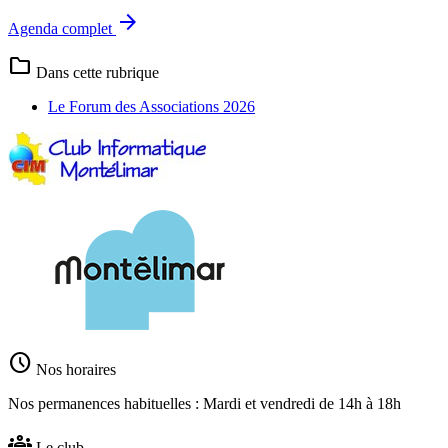
arrow_forward
Agenda complet
folder
Dans cette rubrique
Le Forum des Associations 2026
schedule
Nos horaires
Nos permanences habituelles : Mardi et vendredi de 14h à 18h
groups
Le club