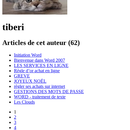
tiberi
Articles de cet auteur (62)
Initiation Word
Bienvenue dans Word 2007
LES SERVICES EN LIGNE
Règle d’or achat en ligne
GREVE
JOYEUX NOËL
règler ses achats sur internet
GESTIONS DES MOTS DE PASSE
WORD - traitement de texte
Les Clouds
1
2
3
4