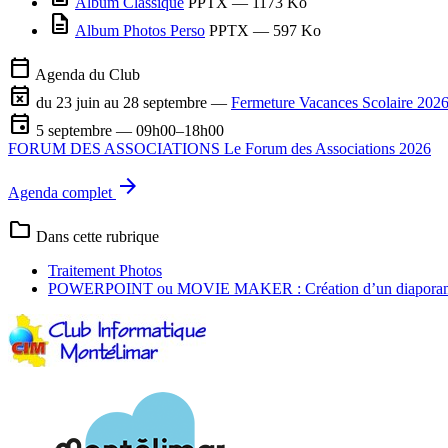
Album Classique
PPTX
— 1173 Ko
description
Album Photos Perso
PPTX
— 597 Ko
calendar_today
Agenda du Club
event_busy
du 23 juin au 28 septembre —
Fermeture Vacances Scolaire 2026
event
5 septembre — 09h00–18h00
FORUM DES ASSOCIATIONS Le Forum des Associations 2026
arrow_forward
Agenda complet
folder
Dans cette rubrique
Traitement Photos
POWERPOINT ou MOVIE MAKER : Création d’un diapora