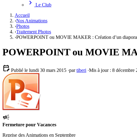
chevron_right
Le Club
Accueil
›
Nos Animations
›
Photos
›
Traitement Photos
›
POWERPOINT ou MOVIE MAKER : Création d’un diapora
POWERPOINT ou MOVIE MAKER 
edit_calendar
Publié le lundi 30 mars 2015
·
par
tiberi
·
Mis à jour : 8 décembre
campaign
Fermeture pour Vacances
Reprise des Animations en Septembre