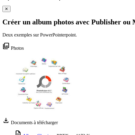
✕
Créer un album photos avec Publisher 
Deux exemples sur PowerPointerpoint.
photo_library
Photos
download
Documents à télécharger
description