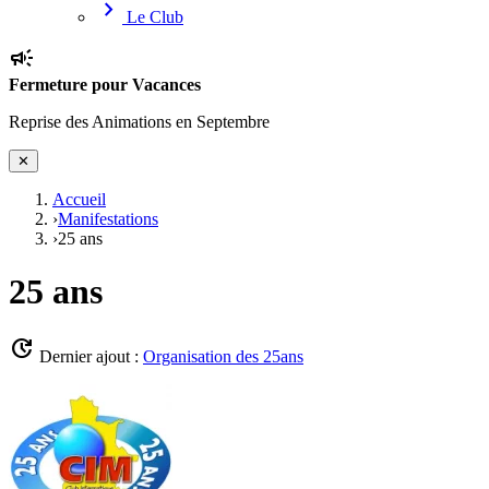
chevron_right
Le Club
campaign
Fermeture pour Vacances
Reprise des Animations en Septembre
✕
Accueil
›
Manifestations
›
25 ans
25 ans
update
Dernier ajout :
Organisation des 25ans