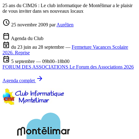
25 ans du CIM26 : Le club informatique de Montélimar a le plaisir
de vous inviter dans ses nouveaux locaux
schedule
25 novembre 2009
par
Aurélien
calendar_today
Agenda du Club
event_busy
du 23 juin au 28 septembre —
Fermeture Vacances Scolaire
2026. Reprise
event
5 septembre — 09h00–18h00
FORUM DES ASSOCIATIONS Le Forum des Associations 2026
arrow_forward
Agenda complet