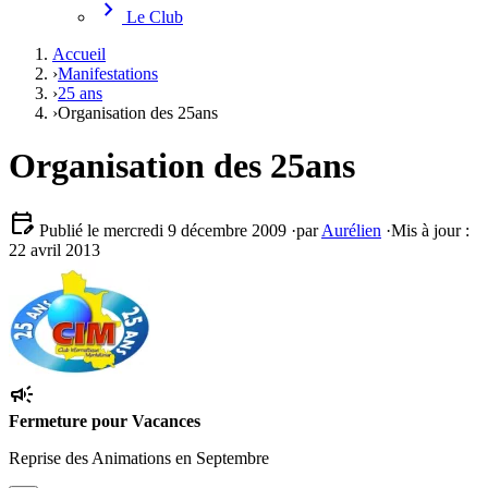
chevron_right
Le Club
Accueil
›
Manifestations
›
25 ans
›
Organisation des 25ans
Organisation des 25ans
edit_calendar
Publié le mercredi 9 décembre 2009
·
par
Aurélien
·
Mis à jour :
22 avril 2013
campaign
Fermeture pour Vacances
Reprise des Animations en Septembre