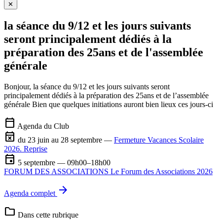
✕
la séance du 9/12 et les jours suivants
seront principalement dédiés à la
préparation des 25ans et de l'assemblée
générale
Bonjour, la séance du 9/12 et les jours suivants seront
principalement dédiés à la préparation des 25ans et de l’assemblée
générale Bien que quelques initiations auront bien lieux ces jours-ci
calendar_today
Agenda du Club
event_busy
du 23 juin au 28 septembre —
Fermeture Vacances Scolaire
2026. Reprise
event
5 septembre — 09h00–18h00
FORUM DES ASSOCIATIONS Le Forum des Associations 2026
arrow_forward
Agenda complet
folder
Dans cette rubrique