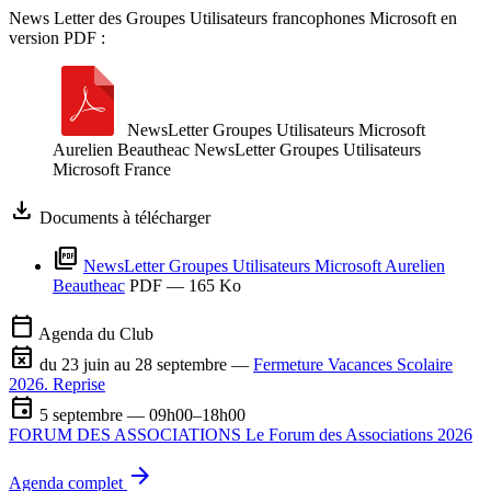
News Letter des Groupes Utilisateurs francophones Microsoft en
version PDF :
NewsLetter Groupes Utilisateurs Microsoft
Aurelien Beautheac
NewsLetter Groupes Utilisateurs
Microsoft France
download
Documents à télécharger
picture_as_pdf
NewsLetter Groupes Utilisateurs Microsoft Aurelien
Beautheac
PDF
— 165 Ko
calendar_today
Agenda du Club
event_busy
du 23 juin au 28 septembre —
Fermeture Vacances Scolaire
2026. Reprise
event
5 septembre — 09h00–18h00
FORUM DES ASSOCIATIONS Le Forum des Associations 2026
arrow_forward
Agenda complet