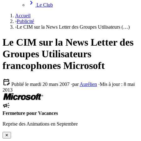
chevron_right
Le Club
Accueil
›
Publicité
›
Le CIM sur la News Letter des Groupes Utilisateurs (…)
Le CIM sur la News Letter des
Groupes Utilisateurs
francophones Microsoft
edit_calendar
Publié le mardi 20 mars 2007
·
par
Aurélien
·
Mis à jour : 8 mai
2013
campaign
Fermeture pour Vacances
Reprise des Animations en Septembre
✕