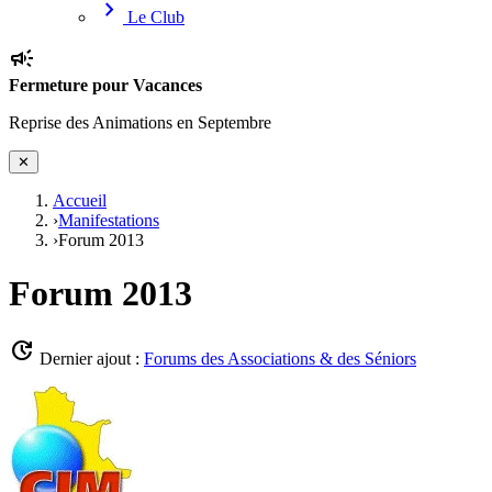
chevron_right
Le Club
campaign
Fermeture pour Vacances
Reprise des Animations en Septembre
✕
Accueil
›
Manifestations
›
Forum 2013
Forum 2013
update
Dernier ajout :
Forums des Associations & des Séniors