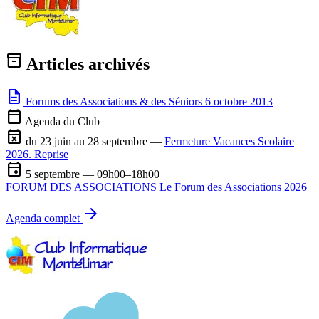
inventory_2
Articles archivés
description
Forums des Associations & des Séniors
6 octobre 2013
calendar_today
Agenda du Club
event_busy
du 23 juin au 28 septembre —
Fermeture Vacances Scolaire
2026. Reprise
event
5 septembre — 09h00–18h00
FORUM DES ASSOCIATIONS Le Forum des Associations 2026
arrow_forward
Agenda complet