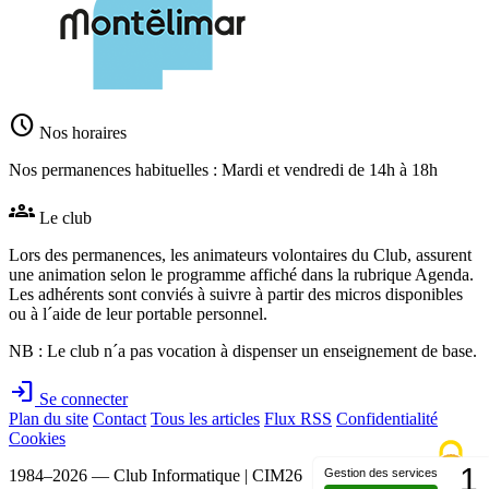
schedule
Nos horaires
Nos permanences habituelles : Mardi et vendredi de 14h à 18h
groups
Le club
Lors des permanences, les animateurs volontaires du Club, assurent
une animation selon le programme affiché dans la rubrique Agenda.
Les adhérents sont conviés à suivre à partir des micros disponibles
ou à l´aide de leur portable personnel.
NB : Le club n´a pas vocation à dispenser un enseignement de base.
login
Se connecter
Plan du site
Contact
Tous les articles
Flux RSS
Confidentialité
Cookies
1
1984–2026 — Club Informatique | CIM26
Gestion des services