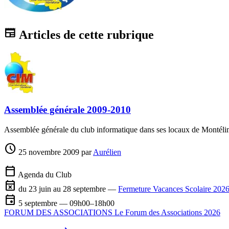
newspaper
Articles de cette rubrique
Assemblée générale 2009-2010
Assemblée générale du club informatique dans ses locaux de Montél
schedule
25 novembre 2009
par
Aurélien
calendar_today
Agenda du Club
event_busy
du 23 juin au 28 septembre —
Fermeture Vacances Scolaire 2026
event
5 septembre — 09h00–18h00
FORUM DES ASSOCIATIONS Le Forum des Associations 2026