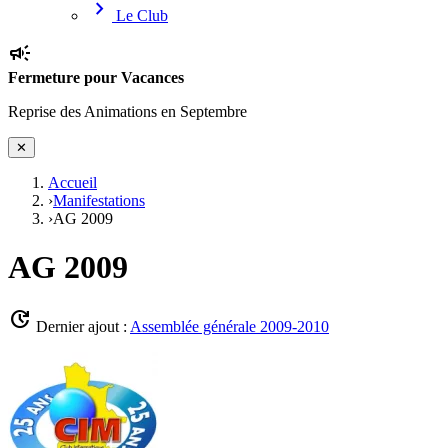
chevron_right
Le Club
campaign
Fermeture pour Vacances
Reprise des Animations en Septembre
✕
Accueil
›
Manifestations
›
AG 2009
AG 2009
update
Dernier ajout :
Assemblée générale 2009-2010