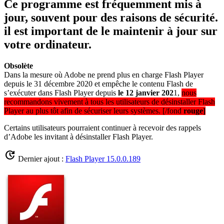
Ce programme est fréquemment mis à
jour, souvent pour des raisons de sécurité.
il est important de le maintenir à jour sur
votre ordinateur.
Obsolète
Dans la mesure où Adobe ne prend plus en charge Flash Player
depuis le 31 décembre 2020 et empêche le contenu Flash de
s’exécuter dans Flash Player depuis
le 12 janvier 202
1,
nous
recommandons vivement à tous les utilisateurs de désinstaller Flash
Player au plus tôt afin de sécuriser leurs systèmes. [/fond
rouge]
Certains utilisateurs pourraient continuer à recevoir des rappels
d’Adobe les invitant à désinstaller Flash Player.
update
Dernier ajout :
Flash Player 15.0.0.189