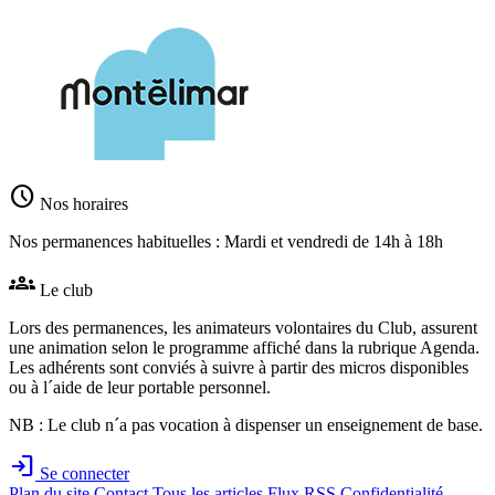
schedule
Nos horaires
Nos permanences habituelles : Mardi et vendredi de 14h à 18h
groups
Le club
Lors des permanences, les animateurs volontaires du Club, assurent
une animation selon le programme affiché dans la rubrique Agenda.
Les adhérents sont conviés à suivre à partir des micros disponibles
ou à l´aide de leur portable personnel.
NB : Le club n´a pas vocation à dispenser un enseignement de base.
login
Se connecter
Plan du site
Contact
Tous les articles
Flux RSS
Confidentialité