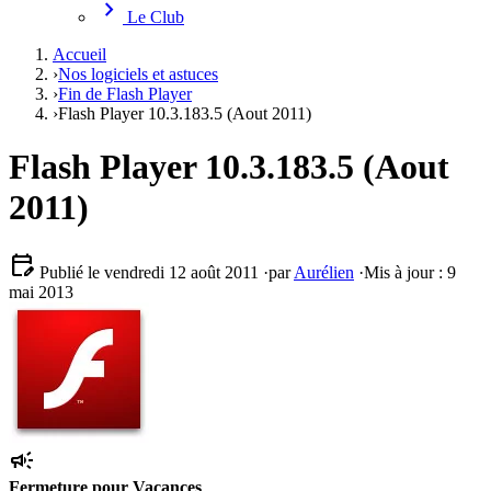
chevron_right
Le Club
Accueil
›
Nos logiciels et astuces
›
Fin de Flash Player
›
Flash Player 10.3.183.5 (Aout 2011)
Flash Player 10.3.183.5 (Aout
2011)
edit_calendar
Publié le vendredi 12 août 2011
·
par
Aurélien
·
Mis à jour : 9
mai 2013
campaign
Fermeture pour Vacances