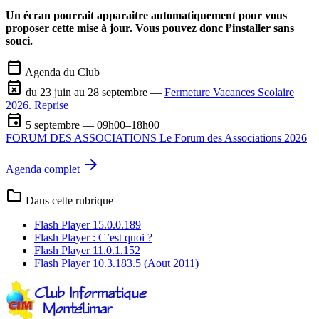
Un écran pourrait apparaitre automatiquement pour vous
proposer cette mise à jour. Vous pouvez donc l’installer sans
souci.
calendar_today
Agenda du Club
event_busy
du 23 juin au 28 septembre —
Fermeture Vacances Scolaire
2026. Reprise
event
5 septembre — 09h00–18h00
FORUM DES ASSOCIATIONS Le Forum des Associations 2026
arrow_forward
Agenda complet
folder
Dans cette rubrique
Flash Player 15.0.0.189
Flash Player : C’est quoi ?
Flash Player 11.0.1.152
Flash Player 10.3.183.5 (Aout 2011)