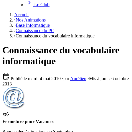
chevron_right
Le Club
Accueil
›
Nos Animations
›
Base Informatique
›
Connaissance du PC
›
Connaissance du vocabulaire informatique
Connaissance du vocabulaire
informatique
edit_calendar
Publié le mardi 4 mai 2010
·
par
Aurélien
·
Mis à jour : 6 octobre
2013
campaign
Fermeture pour Vacances
Reprise des Animations en Septembre