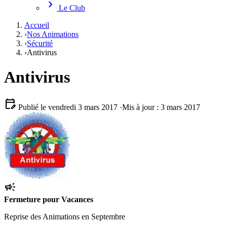
chevron_right
Le Club
Accueil
›
Nos Animations
›
Sécurité
›
Antivirus
Antivirus
edit_calendar
Publié le vendredi 3 mars 2017
·
Mis à jour : 3 mars 2017
campaign
Fermeture pour Vacances
Reprise des Animations en Septembre