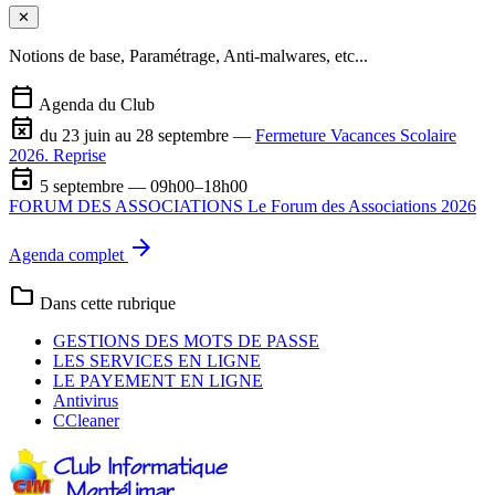
✕
Notions de base, Paramétrage, Anti-malwares, etc...
calendar_today
Agenda du Club
event_busy
du 23 juin au 28 septembre —
Fermeture Vacances Scolaire
2026. Reprise
event
5 septembre — 09h00–18h00
FORUM DES ASSOCIATIONS Le Forum des Associations 2026
arrow_forward
Agenda complet
folder
Dans cette rubrique
GESTIONS DES MOTS DE PASSE
LES SERVICES EN LIGNE
LE PAYEMENT EN LIGNE
Antivirus
CCleaner