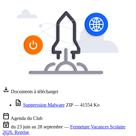
download
Documents à télécharger
description
Suppression Malware
ZIP
— 41554 Ko
calendar_today
Agenda du Club
event_busy
du 23 juin au 28 septembre —
Fermeture Vacances Scolaire
2026. Reprise