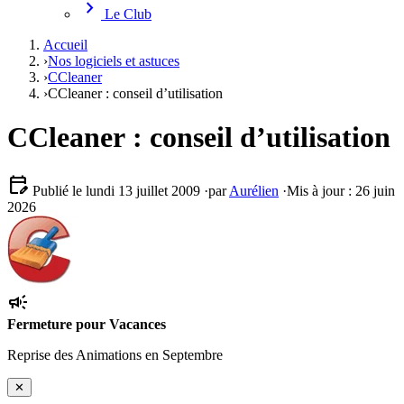
chevron_right
Le Club
Accueil
›
Nos logiciels et astuces
›
CCleaner
›
CCleaner : conseil d’utilisation
CCleaner : conseil d’utilisation
edit_calendar
Publié le lundi 13 juillet 2009
·
par
Aurélien
·
Mis à jour : 26 juin
2026
campaign
Fermeture pour Vacances
Reprise des Animations en Septembre
✕