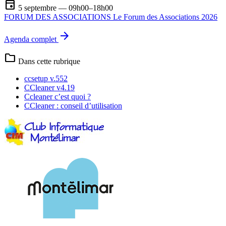
event
5 septembre — 09h00–18h00
FORUM DES ASSOCIATIONS Le Forum des Associations 2026
arrow_forward
Agenda complet
folder
Dans cette rubrique
ccsetup v.552
CCleaner v4.19
Ccleaner c’est quoi ?
CCleaner : conseil d’utilisation