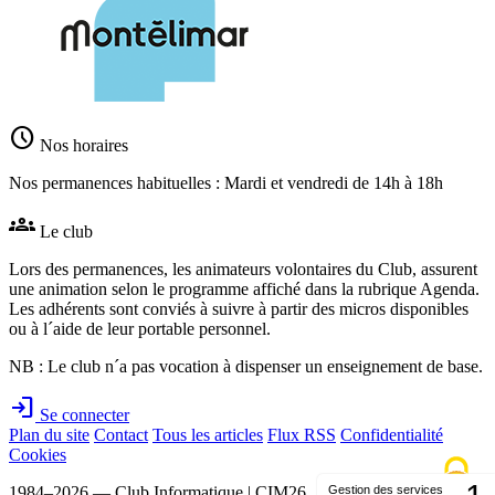
schedule
Nos horaires
Nos permanences habituelles : Mardi et vendredi de 14h à 18h
groups
Le club
Lors des permanences, les animateurs volontaires du Club, assurent
une animation selon le programme affiché dans la rubrique Agenda.
Les adhérents sont conviés à suivre à partir des micros disponibles
ou à l´aide de leur portable personnel.
NB : Le club n´a pas vocation à dispenser un enseignement de base.
login
Se connecter
Plan du site
Contact
Tous les articles
Flux RSS
Confidentialité
Cookies
1984–2026 — Club Informatique | CIM26
Gestion des services