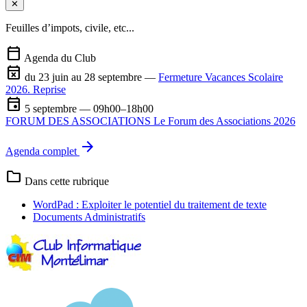
✕
Feuilles d’impots, civile, etc...
calendar_today
Agenda du Club
event_busy
du 23 juin au 28 septembre —
Fermeture Vacances Scolaire
2026. Reprise
event
5 septembre — 09h00–18h00
FORUM DES ASSOCIATIONS Le Forum des Associations 2026
arrow_forward
Agenda complet
folder
Dans cette rubrique
WordPad : Exploiter le potentiel du traitement de texte
Documents Administratifs