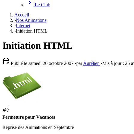
chevron_right
Le Club
Accueil
›
Nos Animations
›
Internet
›
Initiation HTML
Initiation HTML
edit_calendar
Publié le samedi 20 octobre 2007
·
par
Aurélien
·
Mis à jour : 25 a
campaign
Fermeture pour Vacances
Reprise des Animations en Septembre