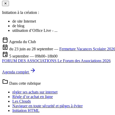
✕
Initiation à la création :
de site Internet
de blog
utilisation d’Office Live - ...
calendar_today
Agenda du Club
event_busy
du 23 juin au 28 septembre —
Fermeture Vacances Scolaire 2026
event
5 septembre — 09h00–18h00
FORUM DES ASSOCIATIONS Le Forum des Associations 2026
arrow_forward
Agenda complet
folder
Dans cette rubrique
règler ses achats sur internet
Règle d’or achat en ligne
Les Clouds
Naviguer en toute sécurité et pièges à éviter
Initiation HTML