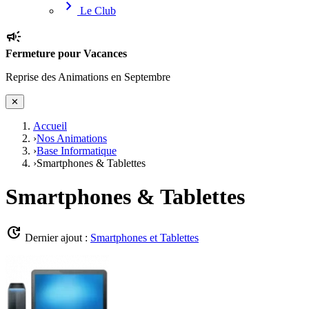
chevron_right
Le Club
campaign
Fermeture pour Vacances
Reprise des Animations en Septembre
✕
Accueil
›
Nos Animations
›
Base Informatique
›
Smartphones & Tablettes
Smartphones & Tablettes
update
Dernier ajout :
Smartphones et Tablettes