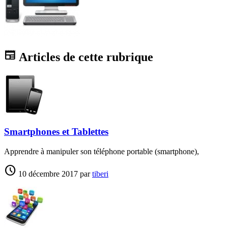
newspaper
Articles de cette rubrique
Smartphones et Tablettes
Apprendre à manipuler son téléphone portable (smartphone),
schedule
10 décembre 2017
par
tiberi