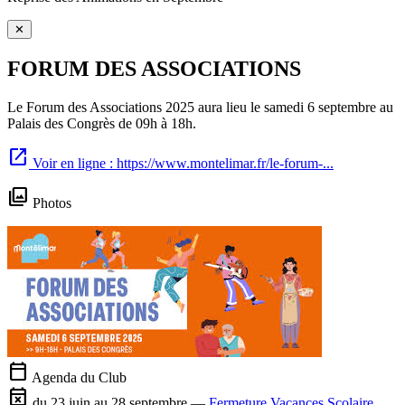
✕
FORUM DES ASSOCIATIONS
Le Forum des Associations 2025 aura lieu le samedi 6 septembre au
Palais des Congrès de 09h à 18h.
open_in_new
Voir en ligne : https://www.montelimar.fr/le-forum-...
photo_library
Photos
calendar_today
Agenda du Club
event_busy
du 23 juin au 28 septembre —
Fermeture Vacances Scolaire