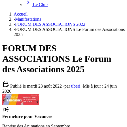
chevron_right
Le Club
Accueil
›
Manifestations
›
FORUM DES ASSOCIATIONS 2022
›
FORUM DES ASSOCIATIONS Le Forum des Associations
2025
FORUM DES
ASSOCIATIONS Le Forum
des Associations 2025
edit_calendar
Publié le mardi 23 août 2022
·
par
tiberi
·
Mis à jour : 24 juin
2026
campaign
Fermeture pour Vacances
Reprise des Animations en Septembre