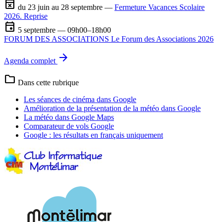
event_busy
du 23 juin au 28 septembre —
Fermeture Vacances Scolaire
2026. Reprise
event
5 septembre — 09h00–18h00
FORUM DES ASSOCIATIONS Le Forum des Associations 2026
arrow_forward
Agenda complet
folder
Dans cette rubrique
Les séances de cinéma dans Google
Amélioration de la présentation de la météo dans Google
La météo dans Google Maps
Comparateur de vols Google
Google : les résultats en français uniquement