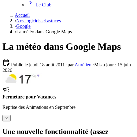
chevron_right
Le Club
Accueil
›
Nos logiciels et astuces
›
Google
›
La météo dans Google Maps
La météo dans Google Maps
edit_calendar
Publié le jeudi 18 août 2011
·
par
Aurélien
·
Mis à jour : 15 juin
2026
campaign
Fermeture pour Vacances
Reprise des Animations en Septembre
✕
Une nouvelle fonctionnalité (assez