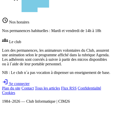
schedule
Nos horaires
Nos permanences habituelles : Mardi et vendredi de 14h à 18h
groups
Le club
Lors des permanences, les animateurs volontaires du Club, assurent
une animation selon le programme affiché dans la rubrique Agenda.
Les adhérents sont conviés à suivre à partir des micros disponibles
ou à l´aide de leur portable personnel.
NB : Le club n´a pas vocation à dispenser un enseignement de base.
login
Se connecter
Plan du site
Contact
Tous les articles
Flux RSS
Confidentialité
Cookies
1984–2026 — Club Informatique | CIM26