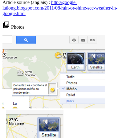
Article source (anglais) :
http://google-
latlong.blogspot.com/2011/08/rain-or-shine-see-weather-in-
google.html
photo_library
Photos