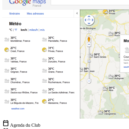
calendar_today
Agenda du Club