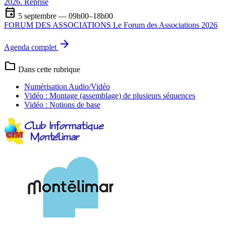
2026. Reprise
event
5 septembre — 09h00–18h00
FORUM DES ASSOCIATIONS Le Forum des Associations 2026
arrow_forward
Agenda complet
folder
Dans cette rubrique
Numérisation Audio/Vidéo
Vidéo : Montage (assemblage) de plusieurs séquences
Vidéo : Notions de base